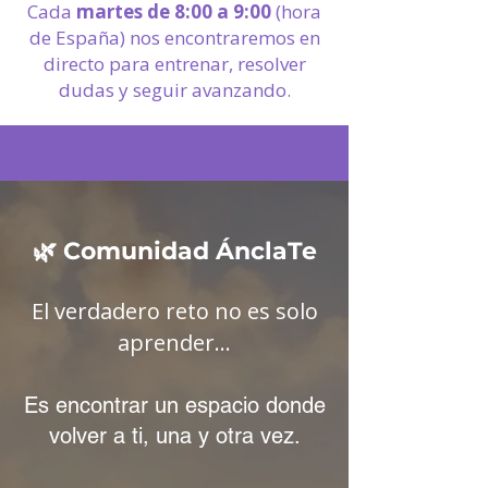
Cada
martes de 8:00 a 9:00
(hora
de España) nos encontraremos en
directo para entrenar, resolver
dudas y seguir avanzando.
🌿 Comunidad ÁnclaTe
El verdadero reto no es solo
aprender.​..
Es encontrar un espacio donde
volver a ti, una y otra vez.