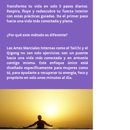
Transforma tu vida en solo 5 pasos diarios:
Respira, fluye y redescubre tu fuerza interior
con estas prácticas guiadas. Da el primer paso
hacia una vida más conectada y plena.
¿Por qué este método es diferente?
Las Artes Marciales Internas como el TaiChi y el
Qigong no son solo ejercicios; son un puente
hacia una vida más conectada y en armonía
contigo misma. Este enfoque único está
diseñado específicamente para mujeres como
tú, para ayudarte a recuperar tu energía, foco y
propósito en solo unos minutos al día.