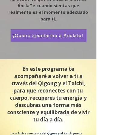
ÁnclaTe cuando sientas que
realmente es el momento adecuado
para ti.
¡Quiero apuntarme a Ánclate!
En este programa te
acompañaré a volver a ti a
través del Qigong y el Taichi,
para que reconectes con tu
cuerpo, recuperes tu energía y
descubras una forma más
consciente y equilibrada de vivir
tu día a día.
La práctica constante del Qigong y el Taichi puede