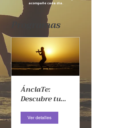
acompañe cada día.
Programas
ÁnclaTe:
Descubre tu
fuerza
interior desde
Ver detalles
las Artes