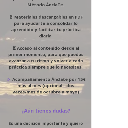
Método ÁnclaTe.
📄 Materiales descargables en PDF
para ayudarte a consolidar lo
aprendido y facilitar tu práctica
diaria.
⏳ Acceso al contenido desde el
primer momento, para que puedas
avanzar a tu ritmo y volver a cada
práctica siempre que lo necesites.
Acompañamiento Ánclate por 15€
🤍
más al mes (opcional - dos
veces/mes de octubre a mayo)
¿Aún tienes dudas?
Es una decisión importante y quiero