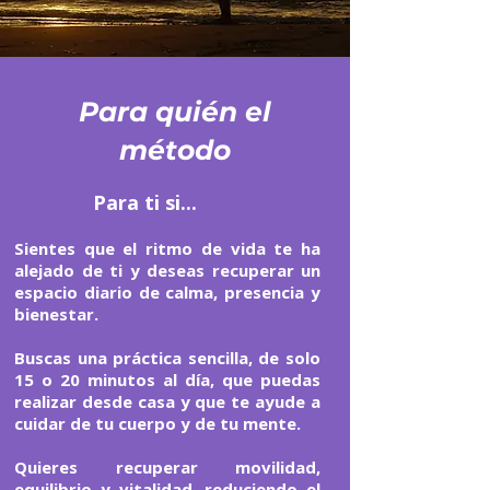
Para quién el
método
Para ti si...
Sientes que el ritmo de vida te ha
alejado de ti y deseas recuperar un
espacio diario de calma, presencia y
bienestar.
Buscas una práctica sencilla, de solo
15 o 20 minutos al día, que puedas
realizar desde casa y que te ayude a
cuidar de tu cuerpo y de tu mente.
Quieres recuperar movilidad,
equilibrio y vitalidad, reduciendo el