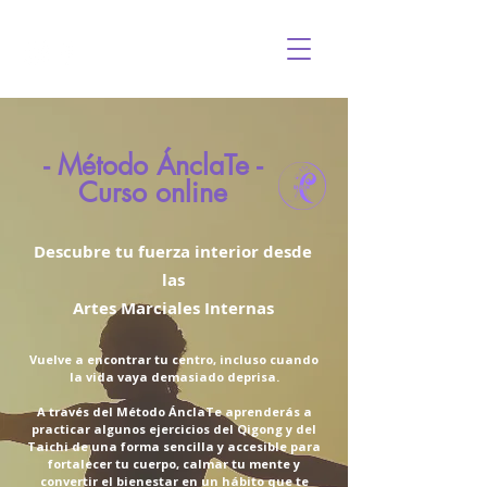
- Método ÁnclaTe -
Curso online
Descubre tu fuerza interior desde
las
Artes Marciales Internas
Vuelve a encontrar tu centro, incluso cuando
la vida vaya demasiado deprisa.
A través del Método ÁnclaTe aprenderás a
practicar algunos ejercicios del Qigong y del
Taichi de una forma sencilla y accesible para
fortalecer tu cuerpo, calmar tu mente y
convertir el bienestar en un hábito que te