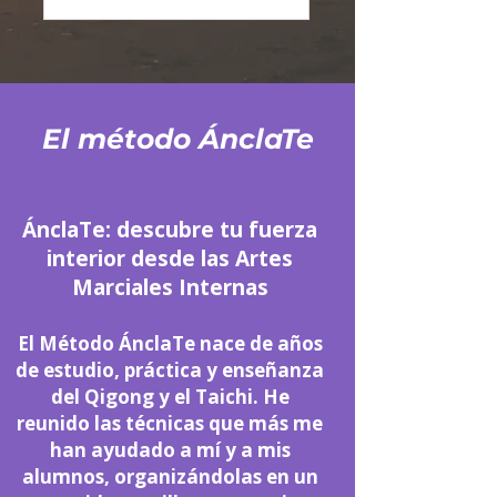
Marciales
Internas
El método ÁnclaTe
ÁnclaTe: descubre tu fuerza
interior desde las Artes
Marciales Internas
El Método ÁnclaTe nace de años
de estudio, práctica y enseñanza
del Qigong y el Taichi. He
reunido las técnicas que más me
han ayudado a mí y a mis
alumnos, organizándolas en un