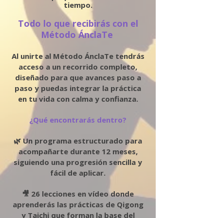
tiempo.
Todo lo que recibirás con el
Método ÁnclaTe
Al unirte al Método ÁnclaTe tendrás
acceso a un recorrido completo,
diseñado para que avances paso a
paso y puedas integrar la práctica
en tu vida con calma y confianza.
¿Qué encontrarás dentro?
🌿 Un programa estructurado para
acompañarte durante 12 meses,
siguiendo una progresión sencilla y
fácil de aplicar.
🎥 26 lecciones en vídeo donde
aprenderás las prácticas de Qigong
y Taichi que forman la base del