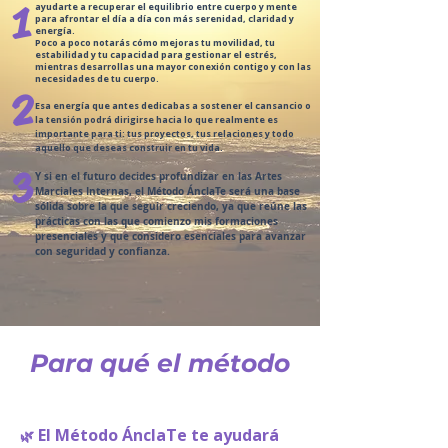
1
ayudarte a recuperar el equilibrio entre cuerpo y mente
para afrontar el día a día con más serenidad, claridad y
energía.
Poco a poco notarás cómo mejoras tu movilidad, tu
estabilidad y tu capacidad para gestionar el estrés,
mientras desarrollas una mayor conexión contigo y con las
necesidades de tu cuerpo.
2
Esa energía que antes dedicabas a sostener el cansancio o
la tensión podrá dirigirse hacia lo que realmente es
importante para ti: tus proyectos, tus relaciones y todo
aquello que deseas construir en tu vida.
3
Y si en el futuro decides profundizar en las Artes
Marciales Internas, el Método ÁnclaTe será una base
sólida sobre la que seguir creciendo, ya que reúne las
prácticas con las que comienzo mis formaciones
presenciales y que considero esenciales para avanzar
con seguridad y confianza.
Para qué el método
El Método ÁnclaTe te ayudará
🌿