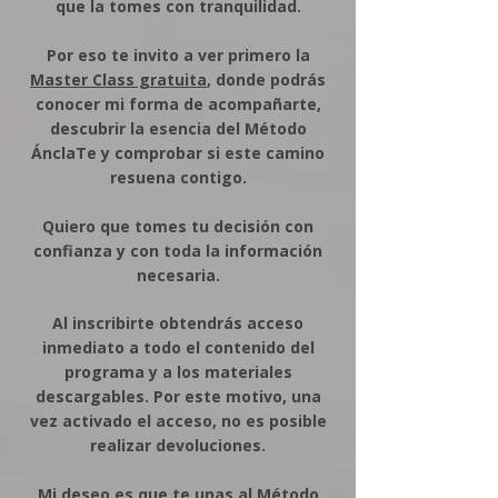
que la tomes con tranquilidad.
Por eso te invito a ver primero la
Master Class gratuita
, donde podrás
conocer mi forma de acompañarte,
descubrir la esencia del Método
ÁnclaTe y comprobar si este camino
resuena contigo.
Quiero que tomes tu decisión con
confianza y con toda la información
necesaria.
Al inscribirte obtendrás acceso
inmediato a todo el contenido del
programa y a los materiales
descargables. Por este motivo, una
vez activado el acceso, no es posible
realizar devoluciones.
Mi deseo es que te unas al Método